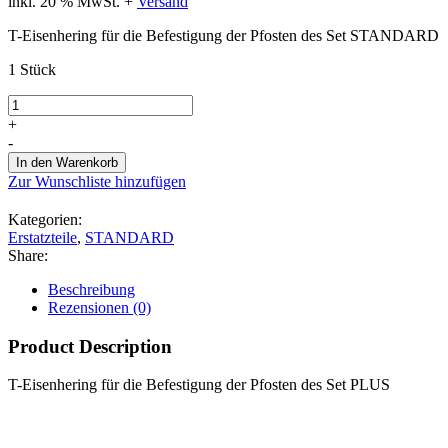
inkl. 20 % MwSt.
+
Versand
T-Eisenhering für die Befestigung der Pfosten des Set STANDARD
1 Stück
STD
Sicherheitshering
+
T-
-
30
In den Warenkorb
Menge
Zur Wunschliste hinzufügen
Kategorien:
Erstatzteile
,
STANDARD
Share:
Beschreibung
Rezensionen (0)
Product Description
T-Eisenhering für die Befestigung der Pfosten des Set PLUS