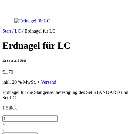
Start
/
LC
/ Erdnagel für LC
Erdnagel für LC
Ersatzteil Sets
€
1,70
inkl. 20 % MwSt.
+
Versand
Erdnagel für die Stangenseilbefestigung des Set STANDARD und
Set LC.
1 Stück
Erdnagel
für
+
LC
-
Menge